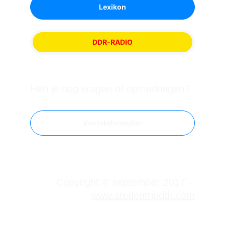
Lexikon
DDR-RADIO
Heb je nog vragen of opmerkingen?
Kontaktformulier
Copyright © september 2017 - 
www.stedentripddr.com