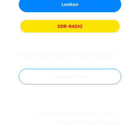
Lexikon
DDR-RADIO
Heb je nog vragen of opmerkingen?
Kontaktformulier
Copyright © september 2017 - 
www.stedentripddr.com