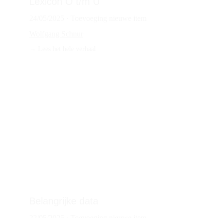
Lexicon O t/m U
24/05/2025 · Toevoeging nieuwe item
Wolfgang Schnur
→ 
Lees het hele verhaal
Belangrijke data
22/05/2025 · Toevoeging nieuwe item