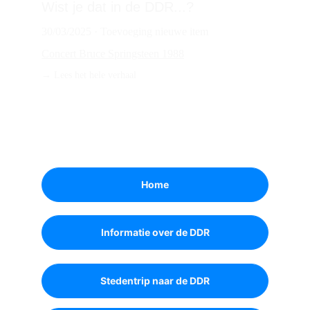
Wist je dat in de DDR...?
30/03/2025 · Toevoeging nieuwe item
Concert Bruce Springsteen 1988
→ 
Lees het hele verhaal
TERUG NAAR BOVEN
Home
Informatie over de DDR
Stedentrip naar de DDR